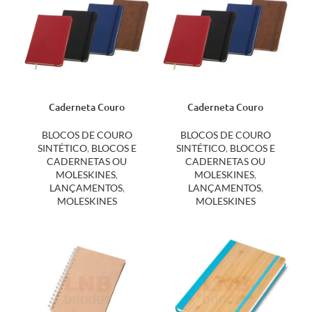
Caderneta Couro
Caderneta Couro
Sintético 21×14 Folhas
Sintético Folhas sem
Pautadas 14917P
Pauta 21×14 14917S
BLOCOS DE COURO
BLOCOS DE COURO
SINTÉTICO
,
BLOCOS E
SINTÉTICO
,
BLOCOS E
CADERNETAS OU
CADERNETAS OU
MOLESKINES
,
MOLESKINES
,
LANÇAMENTOS
,
LANÇAMENTOS
,
MOLESKINES
MOLESKINES