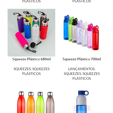
PLÁSTICOS
PLÁSTICOS
Squeeze Plástico 680ml
Squeeze Plástico 700ml
14415
08189
SQUEEZES
,
SQUEEZES
LANÇAMENTOS
,
PLÁSTICOS
SQUEEZES
,
SQUEEZES
PLÁSTICOS