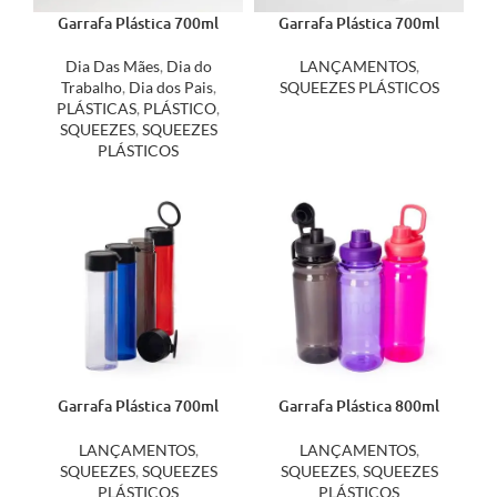
Garrafa Plástica 700ml
Garrafa Plástica 700ml
02416
02423
Dia Das Mães
,
Dia do
LANÇAMENTOS
,
Trabalho
,
Dia dos Pais
,
SQUEEZES PLÁSTICOS
PLÁSTICAS
,
PLÁSTICO
,
SQUEEZES
,
SQUEEZES
PLÁSTICOS
Garrafa Plástica 700ml
Garrafa Plástica 800ml
15267
08328
LANÇAMENTOS
,
LANÇAMENTOS
,
SQUEEZES
,
SQUEEZES
SQUEEZES
,
SQUEEZES
PLÁSTICOS
PLÁSTICOS