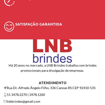
SATISFAÇÃO GARANTIDA
Há 20 anos no mercado, a LNB Brindes trabalha com brindes
promocionais para divulgação de empresas.
ATENDIMENTO
Rua Dr. Alfredo Ângelo Filho, 336 Canoas RS CEP 92410-535
51 3478.2270 | 3478.1260
lnbbrindes@gmail.com