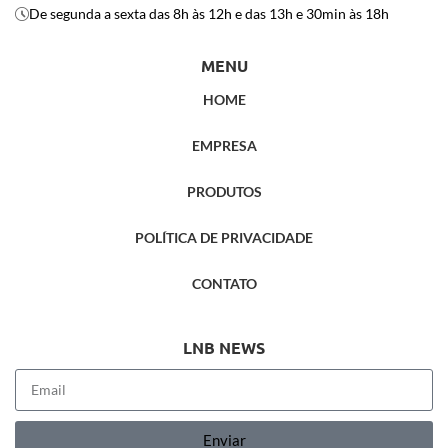
De segunda a sexta das 8h às 12h e das 13h e 30min às 18h
MENU
HOME
EMPRESA
PRODUTOS
POLÍTICA DE PRIVACIDADE
CONTATO
LNB NEWS
Enviar