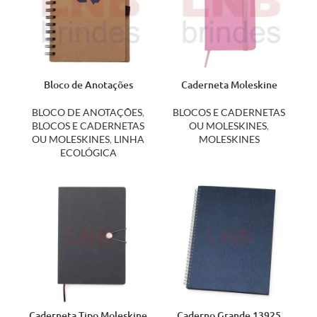
Bloco de Anotações
Caderneta Moleskine
Ecológico 12000
12513PI
BLOCO DE ANOTAÇÕES
,
BLOCOS E CADERNETAS
BLOCOS E CADERNETAS
OU MOLESKINES
,
OU MOLESKINES
,
LINHA
MOLESKINES
ECOLÓGICA
Caderneta Tipo Moleskine
Caderno Grande 13925