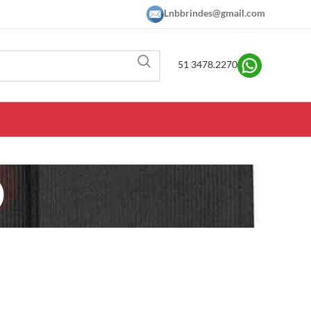
Lnbbrindes@gmail.com
51 3478.2270
O