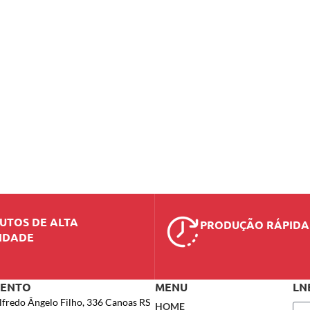
UTOS DE ALTA
PRODUÇÃO RÁPIDA
IDADE
MENTO
MENU
LN
lfredo Ângelo Filho, 336 Canoas RS
HOME