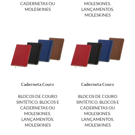
CADERNETAS OU
MOLESKINES
,
MOLESKINES
LANÇAMENTOS
,
MOLESKINES
Caderneta Couro
Caderneta Couro
Sintético 21×14 Folhas
Sintético Folhas sem
Pautadas 14917P
Pauta 21×14 14917S
BLOCOS DE COURO
BLOCOS DE COURO
SINTÉTICO
,
BLOCOS E
SINTÉTICO
,
BLOCOS E
CADERNETAS OU
CADERNETAS OU
MOLESKINES
,
MOLESKINES
,
LANÇAMENTOS
,
LANÇAMENTOS
,
MOLESKINES
MOLESKINES