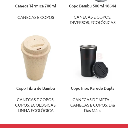
Caneca Térmica 700ml
Copo Bambu 500ml 18644
04070
CANECAS E COPOS
,
CANECAS E COPOS
DIVERSOS
,
ECOLÓGICAS
Copo Fibra de Bambu
Copo Inox Parede Dupla
470ml 14396
500ml 14724
CANECAS E COPOS
,
CANECAS DE METAL
,
COPOS
,
ECOLÓGICAS
,
CANECAS E COPOS
,
Dia
LINHA ECOLÓGICA
Das Mães