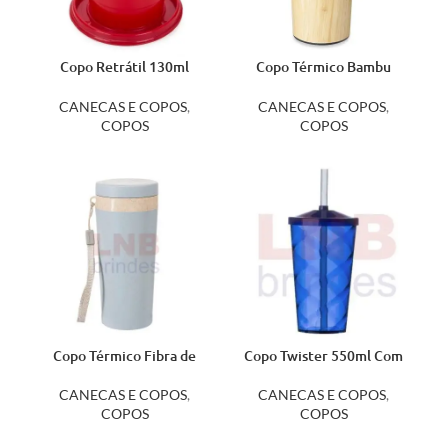
Copo Retrátil 130ml
Copo Térmico Bambu
13656
600ml 04084
CANECAS E COPOS
,
CANECAS E COPOS
,
COPOS
COPOS
Copo Térmico Fibra de
Copo Twister 550ml Com
Bambu de 350ml 03006B
Canudo 13380
CANECAS E COPOS
,
CANECAS E COPOS
,
COPOS
COPOS