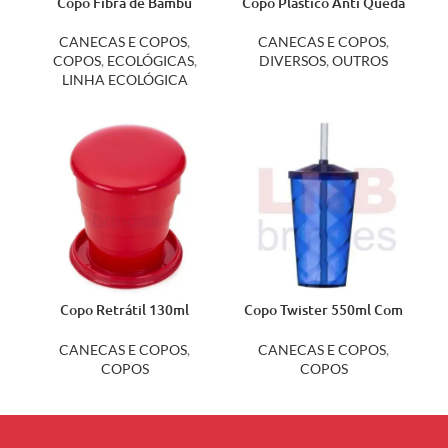
Copo Fibra de Bambu
Copo Plástico Anti Queda
470ml 14396
14094
CANECAS E COPOS
,
CANECAS E COPOS
,
COPOS
,
ECOLÓGICAS
,
DIVERSOS
,
OUTROS
LINHA ECOLÓGICA
Copo Retrátil 130ml
Copo Twister 550ml Com
13656
Canudo 13380
CANECAS E COPOS
,
CANECAS E COPOS
,
COPOS
COPOS