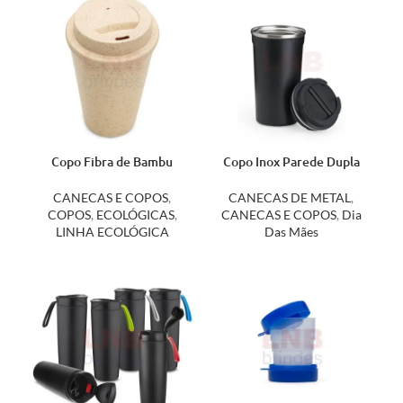
Copo Fibra de Bambu
Copo Inox Parede Dupla
470ml 14396
500ml 14724
CANECAS E COPOS
,
CANECAS DE METAL
,
COPOS
,
ECOLÓGICAS
,
CANECAS E COPOS
,
Dia
LINHA ECOLÓGICA
Das Mães