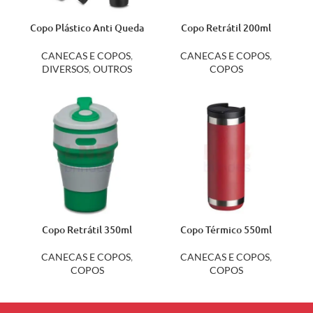
Copo Plástico Anti Queda
Copo Retrátil 200ml
14094
13877
CANECAS E COPOS
,
CANECAS E COPOS
,
DIVERSOS
,
OUTROS
COPOS
Copo Retrátil 350ml
Copo Térmico 550ml
14246
04071
CANECAS E COPOS
,
CANECAS E COPOS
,
COPOS
COPOS