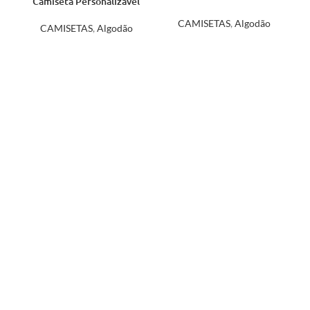
Camiseta Personalizável
Personalizável
CAMISETAS
,
Algodão
CAMISETAS
,
Algodão