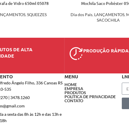
rafa de Vidro 650ml 05078
Mochila Saco Poliéster 0
ANÇAMENTOS
,
SQUEEZES
Dia dos Pais
,
LANÇAMENTOS
,
M
SACOCHILA
UTOS DE ALTA
PRODUÇÃO RÁPIDA
IDADE
MENTO
MENU
LN
lfredo Ângelo Filho, 336 Canoas RS
HOME
EMPRESA
10-535
PRODUTOS
POLÍTICA DE PRIVACIDADE
2270 | 3478.1260
CONTATO
es@gmail.com
a a sexta das 8h às 12h e das 13h e
 18h