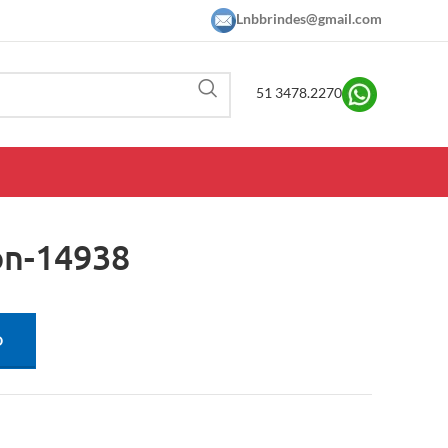
Lnbbrindes@gmail.com
51 3478.2270
on-14938
O