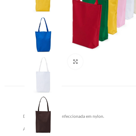
Clique para ampliar
Descrição:
Sacola confeccionada em nylon.
Altura
: 42,4 cm