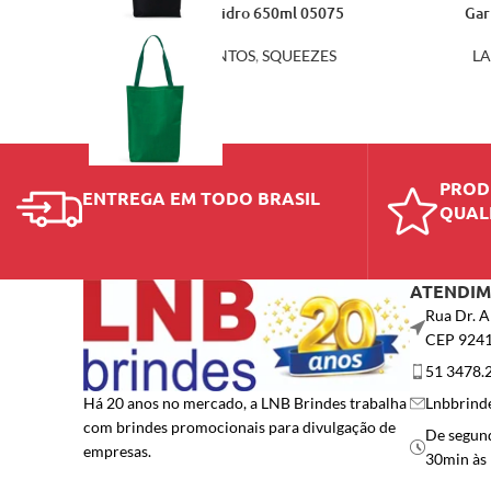
Garrafa de Vidro 650ml 05075
Gar
LANÇAMENTOS
,
SQUEEZES
L
PROD
ENTREGA EM TODO BRASIL
QUAL
ATENDI
Rua Dr. A
CEP 924
51 3478.
Lnbbrind
Há 20 anos no mercado, a LNB Brindes trabalha
com brindes promocionais para divulgação de
De segund
empresas.
30min às