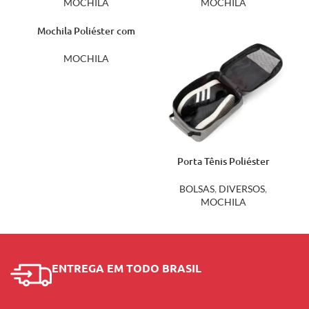
MOCHILA
MOCHILA
Mochila Poliéster com
Compartimento para
Notebook até 14
MOCHILA
polegadas 14638
Porta Tênis Poliéster
14705
BOLSAS
,
DIVERSOS
,
MOCHILA
ENTREGA EM TODO BRASIL