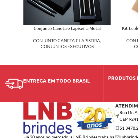
Conjunto Caneta e Lapiseira Metal
Kit Eco
181PAR
CONJUNTO CANETA E LAPISEIRA
,
CONJ
CONJUNTOS EXECUTIVOS
C
PRODUTOS 
ENTREGA EM TODO BRASIL
ATENDI
Rua Dr. A
CEP 924
51 3478.
Lnbbrind
Há 20 anos no mercado, a LNB Brindes trabalha