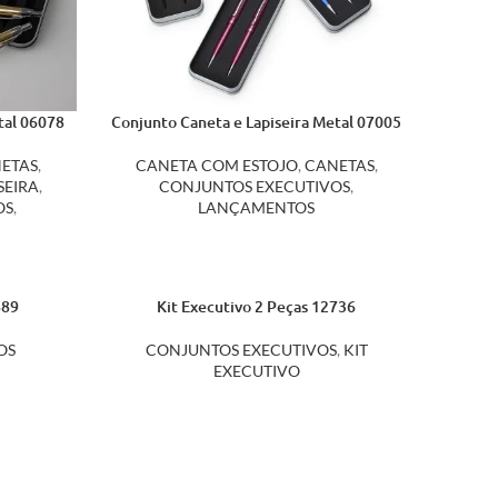
tal 06078
Conjunto Caneta e Lapiseira Metal 07005
ETAS
,
CANETA COM ESTOJO
,
CANETAS
,
SEIRA
,
CONJUNTOS EXECUTIVOS
,
OS
,
LANÇAMENTOS
889
Kit Executivo 2 Peças 12736
OS
CONJUNTOS EXECUTIVOS
,
KIT
EXECUTIVO