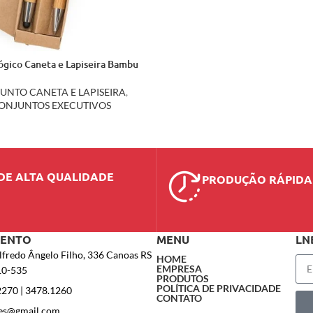
lógico Caneta e Lapiseira Bambu
13796
UNTO CANETA E LAPISEIRA
,
ONJUNTOS EXECUTIVOS
DE ALTA QUALIDADE
PRODUÇÃO RÁPIDA
MENTO
MENU
LN
lfredo Ângelo Filho, 336 Canoas RS
HOME
EMPRESA
10-535
PRODUTOS
POLÍTICA DE PRIVACIDADE
2270 | 3478.1260
CONTATO
es@gmail.com