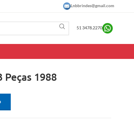
Lnbbrindes@gmail.com
51 3478.2270
3 Peças 1988
O