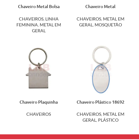
Chaveiro Metal Bolsa
Chaveiro Metal
11944
Mosquetão Brilhante
12191
CHAVEIROS
,
LINHA
CHAVEIROS
,
METAL EM
FEMININA
,
METAL EM
GERAL
,
MOSQUETÃO
GERAL
Chaveiro Plaquinha
Chaveiro Plástico 18692
Formato Casa 10200
CHAVEIROS
,
METAL EM
CHAVEIROS
GERAL
,
PLÁSTICO