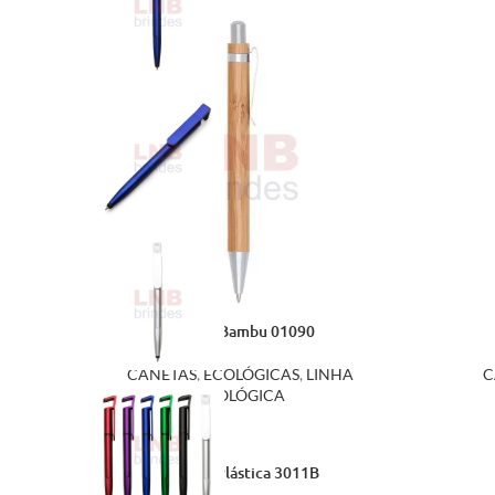
Caneta Bambu 01090
CANETAS
,
ECOLÓGICAS
,
LINHA
C
ECOLÓGICA
Caneta Plástica 3011B