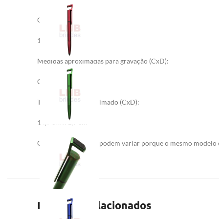
Quantidade mínima:
100 peças
Medidas aproximadas para gravação (CxD):
Clip 4 cm x 1 cm
Tamanho total aproximado (CxD):
14,9 cm x 1,9 cm
O peso e as medidas podem variar porque o mesmo modelo é
Produtos relacionados