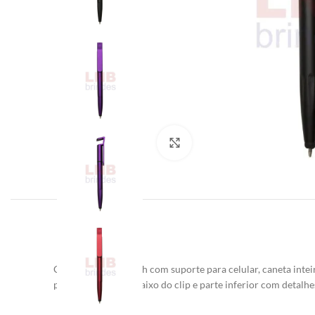
Clique para ampliar
Caneta plástica touch com suporte para celular, caneta intei
possui anel preto abaixo do clip e parte inferi
or com detalhes