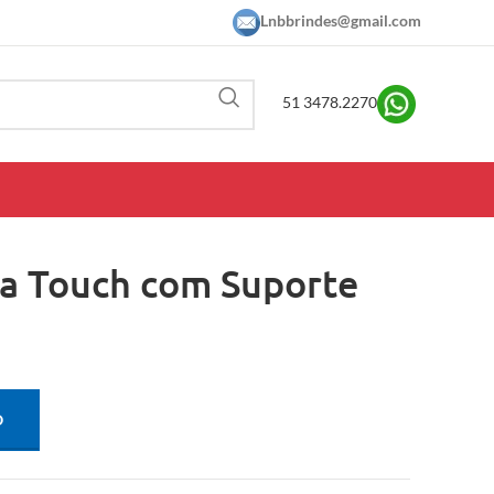
Lnbbrindes@gmail.com
51 3478.2270
ca Touch com Suporte
O