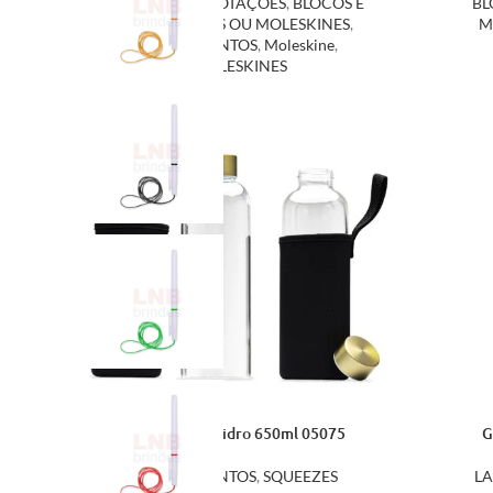
BLOCO DE ANOTAÇÕES
,
BLOCOS E
BL
CADERNETAS OU MOLESKINES
,
M
LANÇAMENTOS
,
Moleskine
,
MOLESKINES
Garrafa de Vidro 650ml 05075
G
LANÇAMENTOS
,
SQUEEZES
L