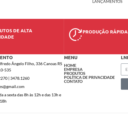
LANÇAMENTOS
UTOS DE ALTA
PRODUÇÃO RÁPIDA
IDADE
MENTO
MENU
LN
lfredo Ângelo Filho, 336 Canoas RS
HOME
EMPRESA
10-535
PRODUTOS
POLÍTICA DE PRIVACIDADE
2270 | 3478.1260
CONTATO
es@gmail.com
a a sexta das 8h às 12h e das 13h e
 18h