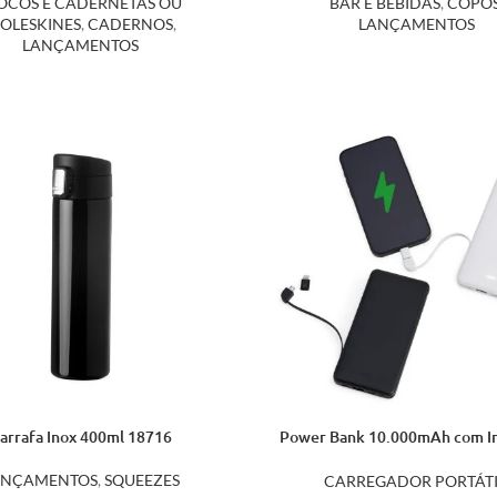
OCOS E CADERNETAS OU
BAR E BEBIDAS
,
COPO
OLESKINES
,
CADERNOS
,
LANÇAMENTOS
LANÇAMENTOS
arrafa Inox 400ml 18716
Power Bank 10.000mAh com I
LED 06005
ANÇAMENTOS
,
SQUEEZES
CARREGADOR PORTÁTI