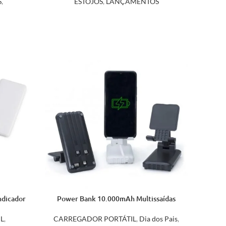
S
,
ESTOJOS
,
LANÇAMENTOS
ndicador
Power Bank 10.000mAh Multissaídas
com Suporte para Celular ou Tablet
05090
L
,
CARREGADOR PORTÁTIL
,
Dia dos Pais
,