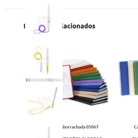
Produtos relacionados
Caderneta Emborrachada 05067
C