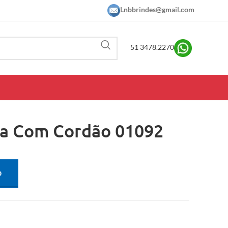
Lnbbrindes@gmail.com
51 3478.2270
ca Com Cordão 01092
O