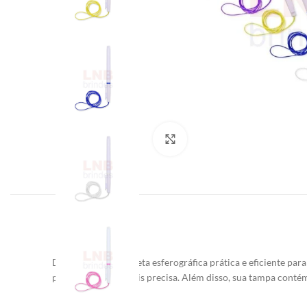
Clique para ampliar
Descrição:
Uma caneta esferográfica prática e eficiente par
para uma escrita mais precisa. Além disso, sua tampa cont