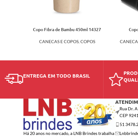
Copo Fibra de Bambu 450ml 14327
Copo
CANECAS E COPOS
,
COPOS
CANECA
PROD
ENTREGA EM TODO BRASIL
QUAL
ATENDI
Rua Dr. A
CEP 924
51 3478.
Lnbbrind
Há 20 anos no mercado, a LNB Brindes trabalha