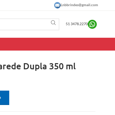
Lnbbrindes@gmail.com
51 3478.2270
arede Dupla 350 ml
O