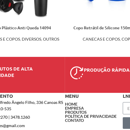
 Plástico Anti Queda 14094
Copo Retrátil de Silicone 150
S E COPOS
,
DIVERSOS
,
OUTROS
CANECAS E COPOS
,
COP
UTOS DE ALTA
PRODUÇÃO RÁPIDA
IDADE
MENTO
MENU
LN
lfredo Ângelo Filho, 336 Canoas RS
HOME
EMPRESA
10-535
PRODUTOS
POLÍTICA DE PRIVACIDADE
2270 | 3478.1260
CONTATO
es@gmail.com