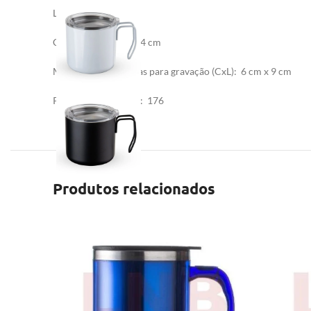
Largura
: 12,5 ccm
Circunferência
: 27,4 cm
Medidas aproximadas para gravação
(CxL): 6 cm x 9 cm
Peso aproximado
(g): 176
Produtos relacionados