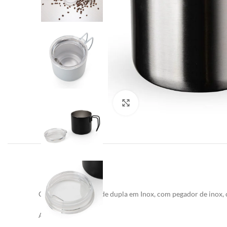
Clique para ampliar
Caneca 350 ml parede dupla em Inox, com pegador de inox, 
Altura
: 8,7 cm