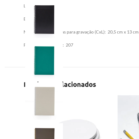
Largura
: 15 cm
Espessura
: 1,5 cm
Medidas aproximadas para gravação
(CxL): 20,5 cm x 13 cm
Peso aproximado
(g): 207
Produtos relacionados