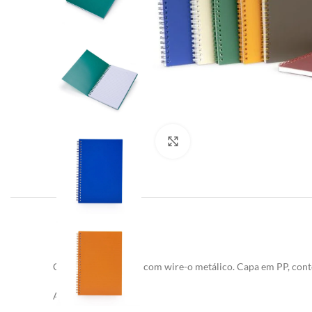
Clique para ampliar
Caderno A5 plástico com wire-o metálico. Capa em PP, cont
Altura
: 21,2 cm