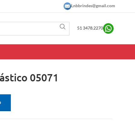
Lnbbrindes@gmail.com
51 3478.2270
ástico 05071
O