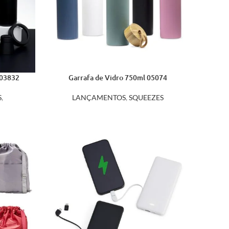
 03832
Garrafa de Vidro 750ml 05074
S
,
LANÇAMENTOS
,
SQUEEZES