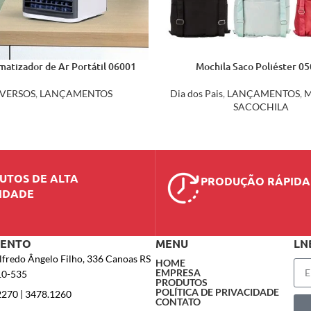
imatizador de Ar Portátil 06001
Mochila Saco Poliéster 0
IVERSOS
,
LANÇAMENTOS
Dia dos Pais
,
LANÇAMENTOS
,
M
SACOCHILA
UTOS DE ALTA
PRODUÇÃO RÁPIDA
IDADE
MENTO
MENU
LN
lfredo Ângelo Filho, 336 Canoas RS
HOME
EMPRESA
10-535
PRODUTOS
POLÍTICA DE PRIVACIDADE
2270 | 3478.1260
CONTATO