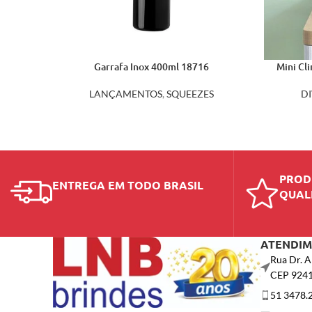
Garrafa Inox 400ml 18716
Mini Cl
LANÇAMENTOS
,
SQUEEZES
D
PROD
ENTREGA EM TODO BRASIL
QUAL
ATENDI
Rua Dr. A
CEP 924
51 3478.