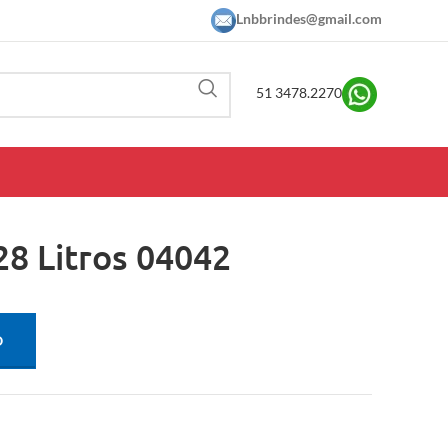
Lnbbrindes@gmail.com
51 3478.2270
28 Litros 04042
O