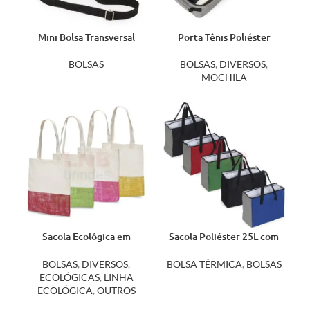
Mini Bolsa Transversal
Porta Tênis Poliéster
1227
14705
BOLSAS
BOLSAS
,
DIVERSOS
,
MOCHILA
Sacola Ecológica em
Sacola Poliéster 25L com
Algodão e Juta 14585
Bolso Térmico 18606
BOLSAS
,
DIVERSOS
,
BOLSA TÉRMICA
,
BOLSAS
ECOLÓGICAS
,
LINHA
ECOLÓGICA
,
OUTROS