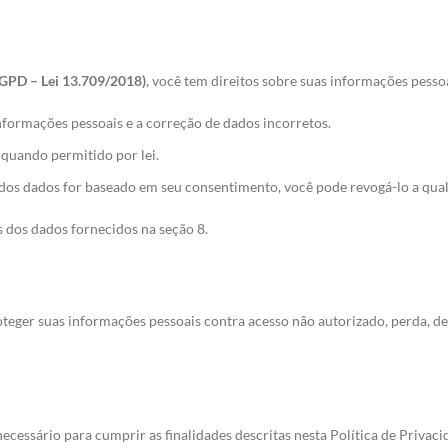
LGPD – Lei 13.709/2018)
, você tem direitos sobre suas informações pessoa
informações pessoais e a correção de dados incorretos.
, quando permitido por lei.
dos dados for baseado em seu consentimento, você pode revogá-lo a qu
s dos dados fornecidos na seção 8.
eger suas informações pessoais contra acesso não autorizado, perda, des
essário para cumprir as finalidades descritas nesta Política de Privac