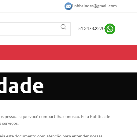
Lnbbrindes@gmail.com
51 3478.2270
idade
s pessoais que você compartilha conosco. Esta Política de
 serviços.
 leia este documento com atenção para entender nossas