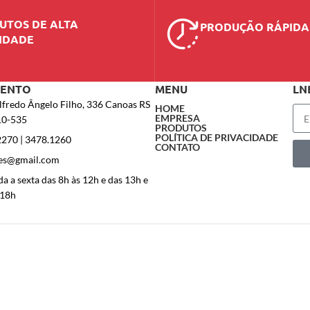
UTOS DE ALTA
PRODUÇÃO RÁPIDA
IDADE
MENTO
MENU
LN
lfredo Ângelo Filho, 336 Canoas RS
HOME
EMPRESA
10-535
PRODUTOS
POLÍTICA DE PRIVACIDADE
2270 | 3478.1260
CONTATO
es@gmail.com
a a sexta das 8h às 12h e das 13h e
 18h