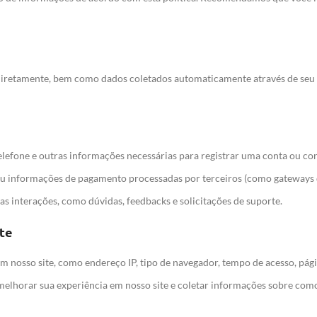
iretamente, bem como dados coletados automaticamente através de seu us
elefone e outras informações necessárias para registrar uma conta ou c
 ou informações de pagamento processadas por terceiros (como gateways
s interações, como dúvidas, feedbacks e solicitações de suporte.
te
m nosso site, como endereço IP, tipo de navegador, tempo de acesso, págin
 melhorar sua experiência em nosso site e coletar informações sobre como