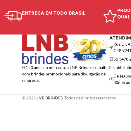
PROD
ENTREGA EM TODO BRASIL
QUAL
ATENDI
Rua Dr. A
CEP 924
51 3478.
Lnbbrind
Há 20 anos no mercado, a LNB Brindes trabalha
com brindes promocionais para divulgação de
De segund
empresas.
30min às
© 2026
LNB BRINDES
. Todos os direitos reservados