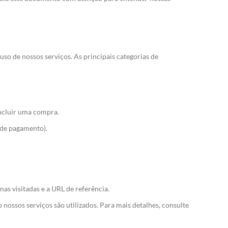
o de nossos serviços. As principais categorias de
oncluir uma compra.
 de pagamento).
as visitadas e a URL de referência.
 nossos serviços são utilizados. Para mais detalhes, consulte