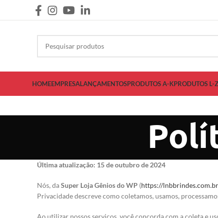
HOME
EMPRESA
LANÇAMENTOS
PRODUTOS A-K
PRODUTOS L-
Polí
Última atualização: 15 de outubro de 2024
Nós, da
Super Loja Gênios do WP
(
https://lnbbrindes.com.br
Privacidade descreve como coletamos, usamos, processamos 
Ao utilizar nossos serviços, você concorda com a coleta e