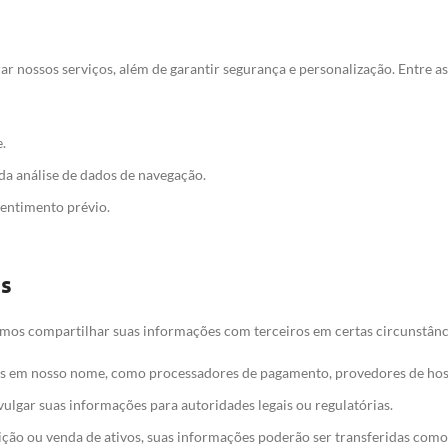
r nossos serviços, além de garantir segurança e personalização. Entre as
.
 da análise de dados de navegação.
sentimento prévio.
es
os compartilhar suas informações com terceiros em certas circunstânci
os em nosso nome, como processadores de pagamento, provedores de ho
vulgar suas informações para autoridades legais ou regulatórias.
sição ou venda de ativos, suas informações poderão ser transferidas como